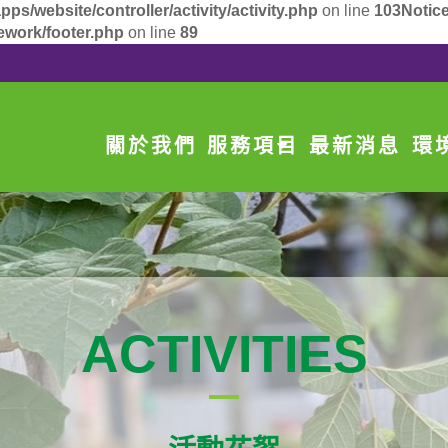
/website/controller/activity/activity.php
on line
103
Notic
ework/footer.php
on line
89
關於我們
服務項目
最新消息
環
ACTIVITIES