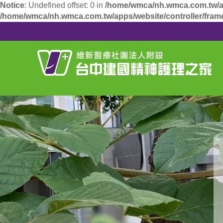
Notice
: Undefined offset: 0 in
/home/wmca/nh.wmca.com.tw/apps
/home/wmca/nh.wmca.com.tw/apps/website/controller/fram