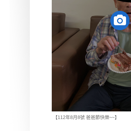
【112年8月8號 爸爸節快樂~~】