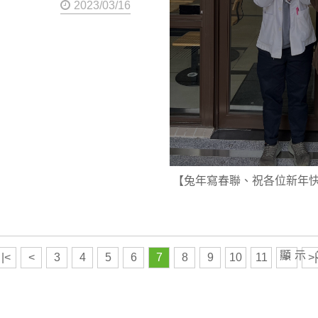
2023/03/16
【兔年寫春聯、祝各位新年快
顯示 3
|<
<
3
4
5
6
7
8
9
10
11
>
>|