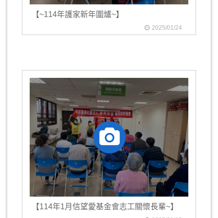
【~114年護家新年圍爐~】
2025/01/24
【114年1月信望愛基金會志工關懷長輩~】