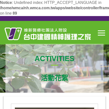
Notice
: Undefined index: HTTP_ACCEPT_LANGUAGE in
/home/wmca/nh.wmca.com.tw/apps/website/controller/fram
on line
89
ACTIVITIES
活動花絮