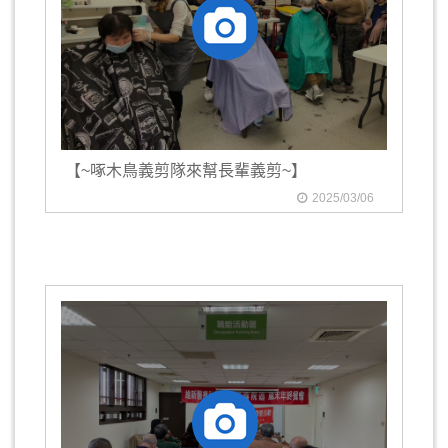
【~啄木鳥義剪隊來幫長輩義剪~】
2025/03/06